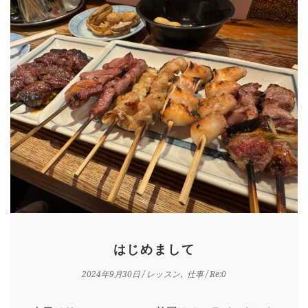
HOME
はじめまして
INFORMATION
2024年9月30日
/
レッスン
仕事
/ Re:0
VOICE GALLERY
WORKS