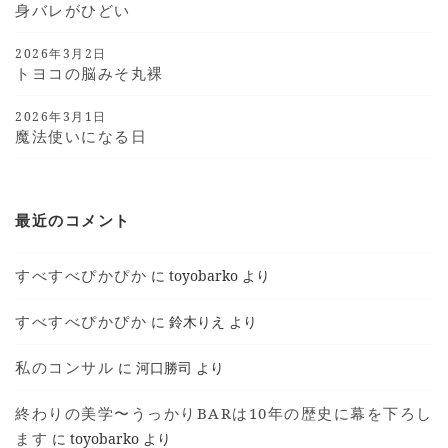
身バレがひどい
2026年3月2日
トヨコの脳みそ丸裸
2026年3月1日
魔法使いになる日
最近のコメント
すべすべぴかぴか
に
toyobarko
より
すべすべぴかぴか
に
鈴木りえ
より
私のコンサル
に
河口勝司
より
終わりの美学〜うっかりBARは10年の歴史に幕を下ろし
ます
に
toyobarko
より