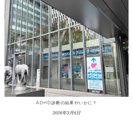
HOME
INFORMATION
VOICE GALLERY
WORKS
BLOG
LESSON
CONTACT
ADHD診断の結果やいかに？
2026年3月6日