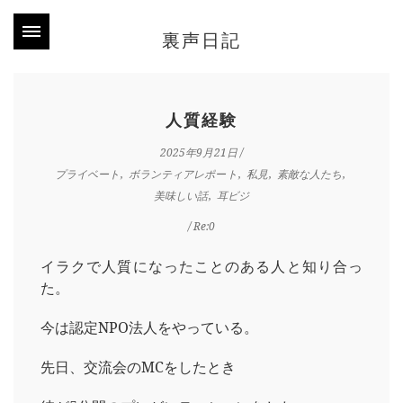
裏声日記
人質経験
2025年9月21日
/
プライベート
ボランティアレポート
私見
素敵な人たち
美味しい話
耳ビジ
/ Re:0
イラクで人質になったことのある人と知り合っ
た。
今は認定NPO法人をやっている。
先日、交流会のMCをしたとき