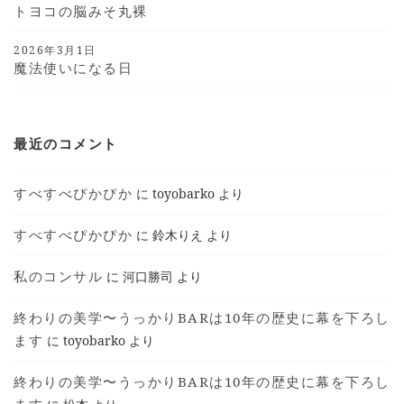
トヨコの脳みそ丸裸
2026年3月1日
魔法使いになる日
最近のコメント
すべすべぴかぴか
に
toyobarko
より
すべすべぴかぴか
に
鈴木りえ
より
私のコンサル
に
河口勝司
より
終わりの美学〜うっかりBARは10年の歴史に幕を下ろし
ます
に
toyobarko
より
終わりの美学〜うっかりBARは10年の歴史に幕を下ろし
ます