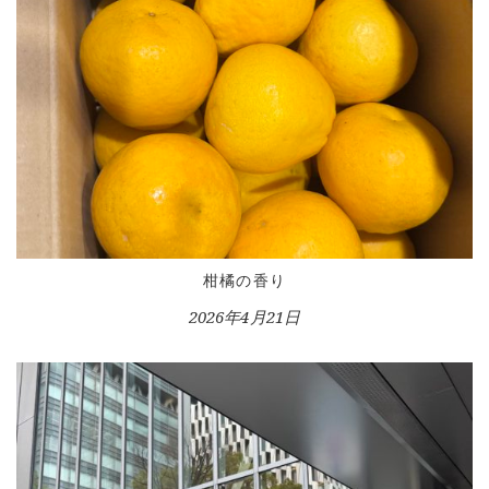
INFORMATION
VOICE GALLERY
WORKS
BLOG
LESSON
CONTACT
柑橘の香り
2026年4月21日