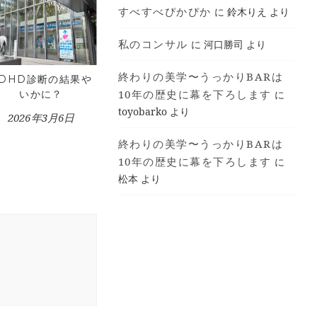
すべすべぴかぴか
に
鈴木りえ
より
私のコンサル
に
河口勝司
より
終わりの美学〜うっかりBARは
ADHD診断の結果や
10年の歴史に幕を下ろします
いかに？
に
toyobarko
より
2026年3月6日
終わりの美学〜うっかりBARは
10年の歴史に幕を下ろします
に
松本
より