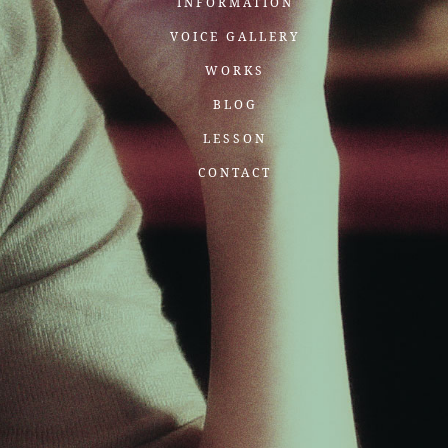
INFORMATION
VOICE GALLERY
WORKS
BLOG
LESSON
CONTACT