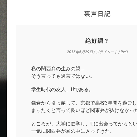
裏声日記
絶好調？
2016年6月29日
/
プライベート
/ Re:0
私の関西弁の生みの親…
そう言っても過言ではない。
学生時代の友人、Uである。
鎌倉から引っ越して、京都で高校3年間を過ご
まったくと言って良いほど関東弁が抜けなかっ
ところが、大学に進学し、Uに出会ってからと
一気に関西弁が頭の中に入ってきた。