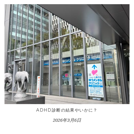
HOME
INFORMATION
VOICE GALLERY
WORKS
BLOG
LESSON
CONTACT
ADHD診断の結果やいかに？
2026年3月6日