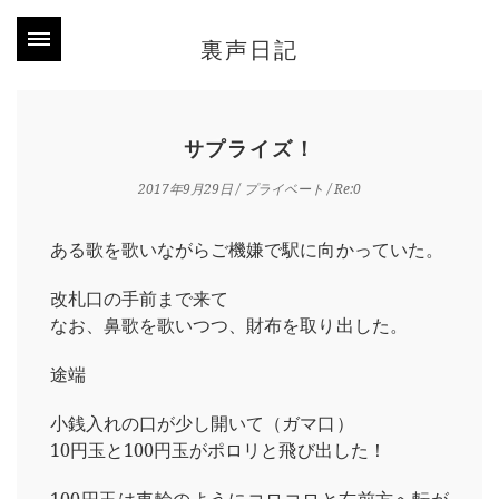
裏声日記
サプライズ！
2017年9月29日
/
プライベート
/ Re:0
ある歌を歌いながらご機嫌で駅に向かっていた。
改札口の手前まで来て
なお、鼻歌を歌いつつ、財布を取り出した。
途端
小銭入れの口が少し開いて（ガマ口）
10円玉と100円玉がポロリと飛び出した！