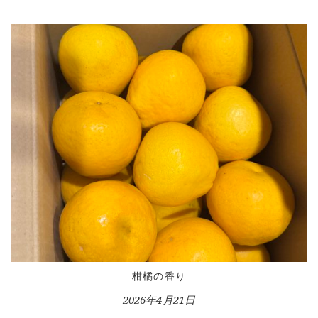
HOME
INFORMATION
VOICE GALLERY
WORKS
柑橘の香り
BLOG
2026年4月21日
LESSON