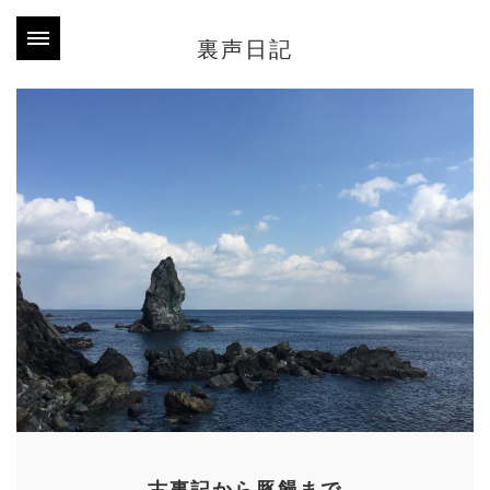
裏声日記
古事記から豚饅まで