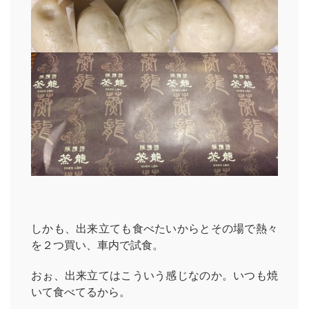
HOME
しかも、出来立ても食べたいからとその場で熱々
INFORMATION
を２つ買い、車内で試食。
VOICE GALLERY
おぉ、出来立てはこういう感じなのか。いつも焼
WORKS
いて食べてるから。
BLOG