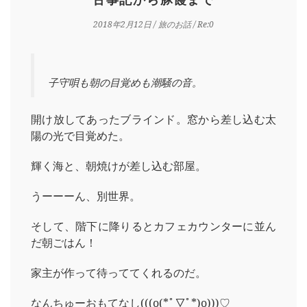
2018年2月12日
/
旅のお話
/ Re:0
子守唄も朝の目覚めも潮騒の音。
開け放してあったブラインド。窓から差し込む太
陽の光で目覚めた。
輝く海と、朝焼けが差し込む部屋。
うーーーん、別世界。
そして、階下に降りるとカフェカウンターに並ん
だ朝ごはん！
家主が作って待っててくれるのだ。
なんちゅーおもてなし(((o(*ﾟ▽ﾟ*)o)))♡