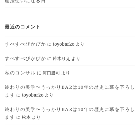
魔法使いになる日
最近のコメント
すべすべぴかぴか
に
toyobarko
より
すべすべぴかぴか
に
鈴木りえ
より
私のコンサル
に
河口勝司
より
終わりの美学〜うっかりBARは10年の歴史に幕を下ろし
ます
に
toyobarko
より
終わりの美学〜うっかりBARは10年の歴史に幕を下ろし
ます
に
松本
より
T © 2018 TOYOKO SHIMOTSUMA ALL RIGHTS
RESERVED.