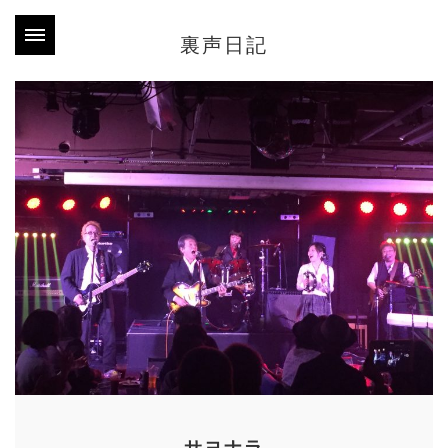
裏声日記
サヨナラ