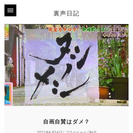
裏声日記
自画自賛はダメ？
2022年4月14日
/
プライベート
/ Re:0