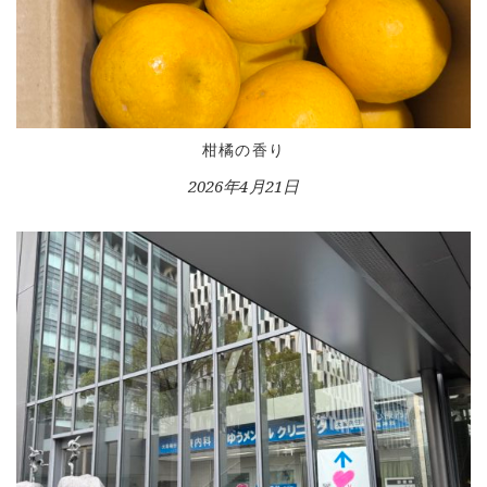
柑橘の香り
HOME
2026年4月21日
INFORMATION
VOICE GALLERY
WORKS
BLOG
LESSON
CONTACT