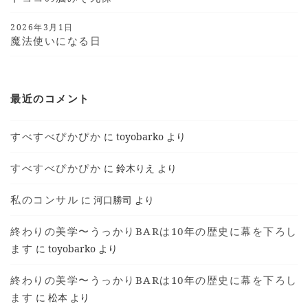
2026年3月1日
魔法使いになる日
最近のコメント
すべすべぴかぴか
に
toyobarko
より
すべすべぴかぴか
に
鈴木りえ
より
私のコンサル
に
河口勝司
より
終わりの美学〜うっかりBARは10年の歴史に幕を下ろし
ます
に
toyobarko
より
終わりの美学〜うっかりBARは10年の歴史に幕を下ろし
ます
に
松本
より