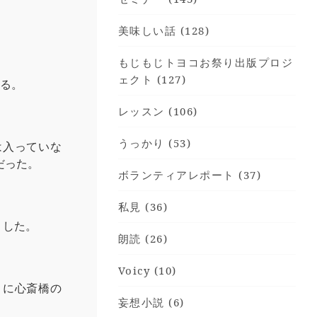
美味しい話 (128)
もじもじトヨコお祭り出版プロジ
ェクト (127)
する。
レッスン (106)
うっかり (53)
は入っていな
だった。
ボランティアレポート (37)
私見 (36)
りした。
朗読 (26)
Voicy (10)
うに心斎橋の
妄想小説 (6)