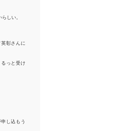
いらしい。
フ英彰さんに
まるっと受け
が申し込もう
。