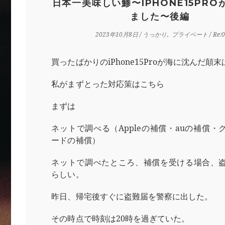
日本一美味しい鯵〜IPHONE15PRO
ました〜後編
2023年10月8日
/
うっかり
プライベート
/ Re:0
買ったばかりのiPhone15Proが海に沈んだ顛末
私がまずとった対応策はこちら
まずは
ネットで調べる（Appleの補償・auの補償・
ードの補償）
ネットで調べたところ、補償を受ける場合、
らしい。
昨日、帰宅後すぐに盗難届を警察に出した。
その時点で時刻は20時を過ぎていた。