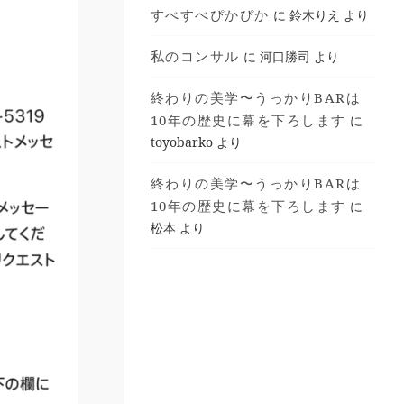
すべすべぴかぴか
に
鈴木りえ
より
私のコンサル
に
河口勝司
より
終わりの美学〜うっかりBARは
10年の歴史に幕を下ろします
に
toyobarko
より
終わりの美学〜うっかりBARは
10年の歴史に幕を下ろします
に
松本
より