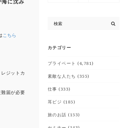
が海に沈み
は
こちら
カテゴリー
プライベート (4,781)
クレジットカ
素敵な人たち (355)
仕事 (333)
盗難届が必要
耳ビジ (185)
旅のお話 (153)
セミナー (143)