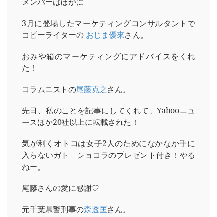
メンバーはほかに
3月に登場したマーケティングコンサルタントで
コピーライターの
おじま優來
さん。
おみや箱のマーケティングにアドバイスをくれ
た！
コラムニストの
尾藤克之
さん。
先日、私のことを記事にしてくれて、Yahooニュ
ースほか20社以上に転載された！
気が利くオトコは女子2人のためになかなか手に
入らないガトーショコラのプレゼント付き！やる
ねー。
尾藤さんの愛に感謝♡
元千葉県警刑事の
森透匡
さん。