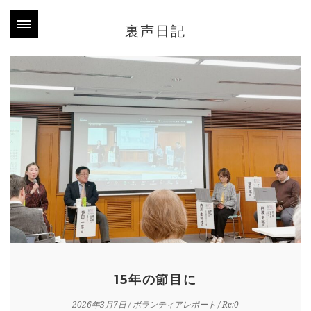
裏声日記
15年の節目に
2026年3月7日
/
ボランティアレポート
/ Re:0