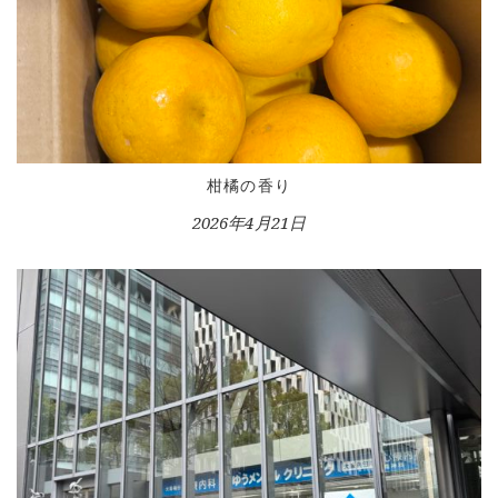
VOICE GALLERY
WORKS
BLOG
LESSON
CONTACT
柑橘の香り
2026年4月21日