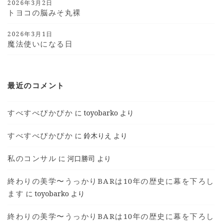
2026年3月2日
トヨコの脳みそ丸裸
2026年3月1日
魔法使いになる日
最近のコメント
すべすべぴかぴか
に
toyobarko
より
すべすべぴかぴか
に
鈴木りえ
より
私のコンサル
に
河口勝司
より
終わりの美学〜うっかりBARは10年の歴史に幕を下ろし
ます
に
toyobarko
より
終わりの美学〜うっかりBARは10年の歴史に幕を下ろし