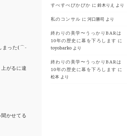
すべすべぴかぴか
に
鈴木りえ
より
私のコンサル
に
河口勝司
より
終わりの美学〜うっかりBARは
10年の歴史に幕を下ろします
に
まった(⌒-
toyobarko
より
終わりの美学〜うっかりBARは
り上がるに違
10年の歴史に幕を下ろします
に
松本
より
い聞かせてる