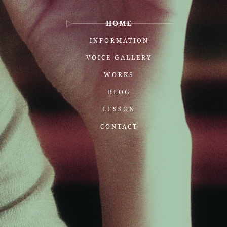
HOME
INFORMATION
VOICE GALLERY
WORKS
BLOG
LESSON
CONTACT