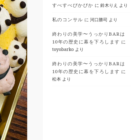
すべすべぴかぴか
に
鈴木りえ
より
私のコンサル
に
河口勝司
より
終わりの美学〜うっかりBARは
10年の歴史に幕を下ろします
に
toyobarko
より
終わりの美学〜うっかりBARは
10年の歴史に幕を下ろします
に
松本
より