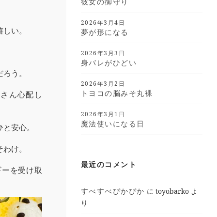
彼女の御守り
2026年3月4日
嬉しい。
夢が形になる
2026年3月3日
身バレがひどい
だろう。
2026年3月2日
トヨコの脳みそ丸裸
くさん心配し
2026年3月1日
魔法使いになる日
ひと安心。
そわけ。
最近のコメント
ギーを受け取
すべすべぴかぴか
に
toyobarko
よ
り