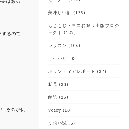
必要はある、
美味しい話 (128)
もじもじトヨコお祭り出版プロジ
ェクト (127)
クするので
レッスン (106)
うっかり (53)
。
ボランティアレポート (37)
私見 (36)
朗読 (26)
ているのが伝
Voicy (10)
妄想小説 (6)