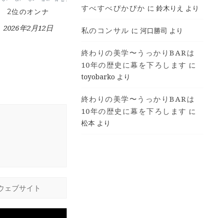
すべすべぴかぴか
に
鈴木りえ
より
2位のオンナ
2026年2月12日
私のコンサル
に
河口勝司
より
終わりの美学〜うっかりBARは
10年の歴史に幕を下ろします
に
toyobarko
より
終わりの美学〜うっかりBARは
10年の歴史に幕を下ろします
に
松本
より