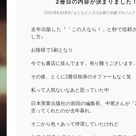
2冊目の内容が決まりました
2025年4月18日
/
もじもじトヨコお祭り出版プロジェク
去年出版した『「この人なら！」と秒で信頼
し方』
お陰様で5刷となり
今でも書店に並んでます。有り難うございます
その後、とくに2冊目執筆のオファーもなく笑
私って人気ないなあと思っていた中
日本実業出版社の前回の編集長、中尾さんが「
言ってくれたのが去年暮れ。
そこから色々あって停滞していたけれど