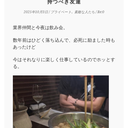
持つべき友達
2025年10月3日
/
プライベート
素敵な人たち
/ Re:0
業界仲間と今夜は飲み会。
数年前はひどく落ち込んで、必死に励ました時も
あったけど
今はそれなりに楽しく仕事しているのでホッとす
る。