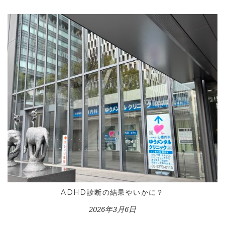
HOME
INFORMATION
VOICE GALLERY
WORKS
BLOG
LESSON
CONTACT
ADHD診断の結果やいかに？
2026年3月6日