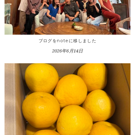
ブログをnoteに移しました
HOME
2026年6月14日
INFORMATION
VOICE GALLERY
WORKS
BLOG
LESSON
CONTACT