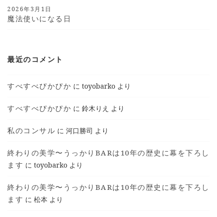
2026年3月1日
魔法使いになる日
最近のコメント
すべすべぴかぴか
に
toyobarko
より
すべすべぴかぴか
に
鈴木りえ
より
私のコンサル
に
河口勝司
より
終わりの美学〜うっかりBARは10年の歴史に幕を下ろし
ます
に
toyobarko
より
終わりの美学〜うっかりBARは10年の歴史に幕を下ろし
ます
に
松本
より
T © 2018 TOYOKO SHIMOTSUMA ALL RIGHTS