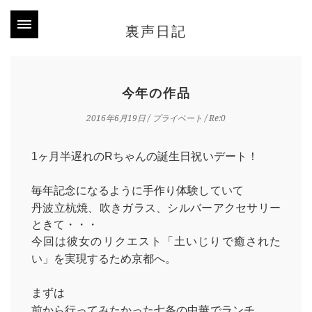
裏声日記
今年の作品
2016年6月19日
/
プライベート
/ Re:0
1ヶ月半遅れのRちゃんの誕生日祝いデート！
毎年記念になるように手作り体験していて
丹波立杭焼、吹きガラス、シルバーアクセサリー
ときて・・・
今回は彼女のリクエスト「土いじりで癒された
い」を実現するため京都へ。
まずは
前から行ってみたかった七条の中華でランチ。