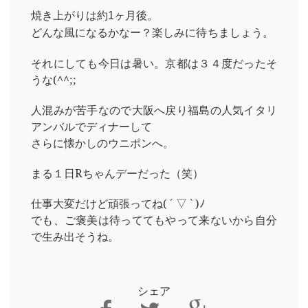
焼き上がりは約1ヶ月後。
どんな風になるかなー？楽しみに待ちましょう。
それにしても今日は暑い。京都は３４度だったそ
うな(^^;;
人混みが苦手なので大阪へ戻り福島の人気イタリ
アンバルでディナーして
さらに懐かしのウニポンへ。
まる１日Rちゃんデーだった（笑）
仕事大変だけど頑張ってね( ´ ▽ ` )ﾉ
でも、ご褒美は待っててもやって来ないから自分
で生み出そうね。
シェア