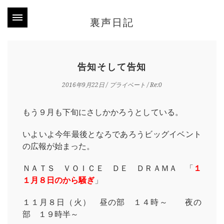
裏声日記
告知そして告知
2016年9月22日
/
プライベート
/ Re:0
もう９月も下旬にさしかかろうとしている。
いよいよ今年最後となろであろうビッグイベント
の広報が始まった。
ＮＡＴＳ ＶＯＩＣＥ ＤＥ ＤＲＡＭＡ 「
１
１月８日のから騒ぎ
」
１１月８日（火） 昼の部 １４時～ 夜の
部 １９時半～