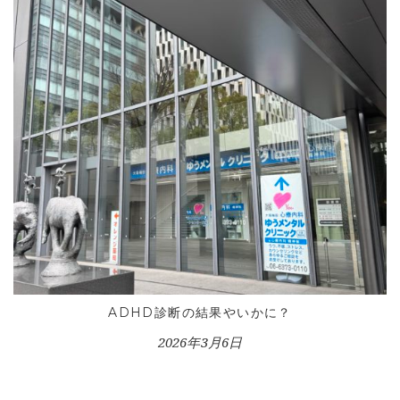
HOME
INFORMATION
VOICE GALLERY
WORKS
BLOG
LESSON
CONTACT
ADHD診断の結果やいかに？
2026年3月6日