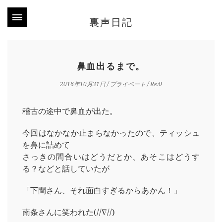
裏声日記
鼻血出るまで。
2016年10月31日
/
プライベート
/ Re:0
稽古の途中で鼻血が出た。
今回はなかなか止まらなかったので、ティッシュ
を鼻に詰めて
さっきの間合いはどうだとか、あそこはどうす
る？などと話していたが
「下間さん、それ面白すぎるからあかん！」
南条さんに笑われた(//∇//)