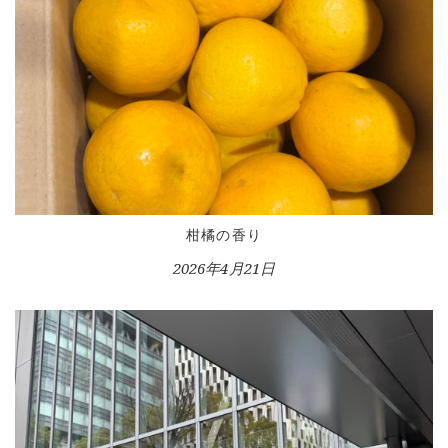
HOME
INFORMATION
柑橘の香り
2026年4月21日
VOICE GALLERY
WORKS
BLOG
LESSON
CONTACT