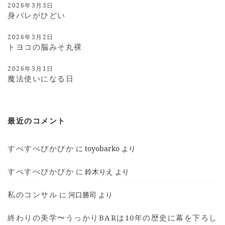
2026年3月3日
身バレがひどい
2026年3月2日
トヨコの脳みそ丸裸
2026年3月1日
魔法使いになる日
最近のコメント
すべすべぴかぴか
に
toyobarko
より
すべすべぴかぴか
に
鈴木りえ
より
私のコンサル
に
河口勝司
より
終わりの美学〜うっかりBARは10年の歴史に幕を下ろし