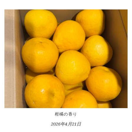
HOME
INFORMATION
VOICE GALLERY
WORKS
柑橘の香り
BLOG
2026年4月21日
LESSON