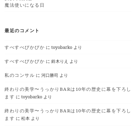
魔法使いになる日
最近のコメント
すべすべぴかぴか
に
toyobarko
より
すべすべぴかぴか
に
鈴木りえ
より
私のコンサル
に
河口勝司
より
終わりの美学〜うっかりBARは10年の歴史に幕を下ろし
ます
に
toyobarko
より
終わりの美学〜うっかりBARは10年の歴史に幕を下ろし
ます
に
松本
より
T © 2018 TOYOKO SHIMOTSUMA ALL RIGHTS
RESERVED.