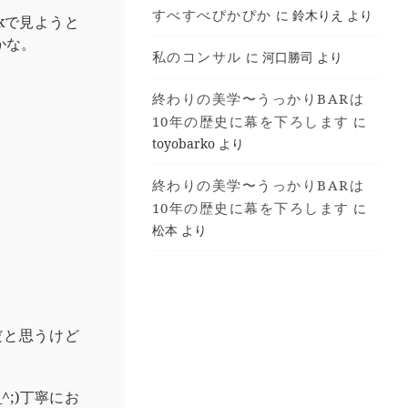
すべすべぴかぴか
に
鈴木りえ
より
okで見ようと
かな。
私のコンサル
に
河口勝司
より
終わりの美学〜うっかりBARは
10年の歴史に幕を下ろします
に
toyobarko
より
終わりの美学〜うっかりBARは
10年の歴史に幕を下ろします
に
松本
より
だと思うけど
^;)丁寧にお