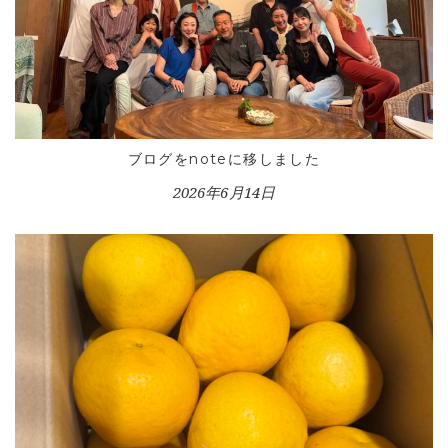
HOME
ブログをnoteに移しました
INFORMATION
2026年6月14日
VOICE GALLERY
WORKS
BLOG
LESSON
CONTACT