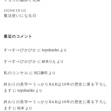
2026年3月1日
魔法使いになる日
最近のコメント
すべすべぴかぴか
に
toyobarko
より
すべすべぴかぴか
に
鈴木りえ
より
私のコンサル
に
河口勝司
より
終わりの美学〜うっかりBARは10年の歴史に幕を下ろし
ます
に
toyobarko
より
終わりの美学〜うっかりBARは10年の歴史に幕を下ろし
ます
に
松本
より