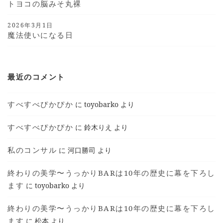
トヨコの脳みそ丸裸
2026年3月1日
魔法使いになる日
最近のコメント
すべすべぴかぴか
に
toyobarko
より
すべすべぴかぴか
に
鈴木りえ
より
私のコンサル
に
河口勝司
より
終わりの美学〜うっかりBARは10年の歴史に幕を下ろし
ます
に
toyobarko
より
終わりの美学〜うっかりBARは10年の歴史に幕を下ろし
ます
に
松本
より