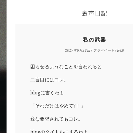
裏声日記
私の武器
2017年6月28日
/
プライベート
/ Re:0
困らせるようなことを言われると
二言目にはコレ。
blogに書くわよ
「それだけはやめて?！」
変な要求されてもコレ。
blogのタイトルにするわよ