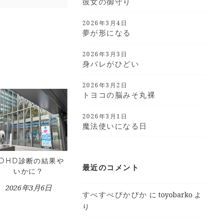
彼女の御守り
2026年3月4日
夢が形になる
2026年3月3日
身バレがひどい
2026年3月2日
トヨコの脳みそ丸裸
2026年3月1日
魔法使いになる日
ADHD診断の結果や
最近のコメント
いかに？
2026年3月6日
すべすべぴかぴか
に
toyobarko
よ
り