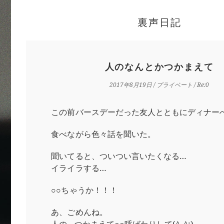
裏声日記
人のなんとかつかまえて
2017年8月19日
/
プライベート
/ Re:0
この前バースデーだった友人とともにディナー
食べながら色々話を聞いた。
聞いてると、ついつい言いたくなる…
イライラする…
○○ちゃうか！！！
あ、ごめんね。