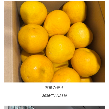
HOME
INFORMATION
VOICE GALLERY
WORKS
BLOG
LESSON
CONTACT
柑橘の香り
2026年4月21日