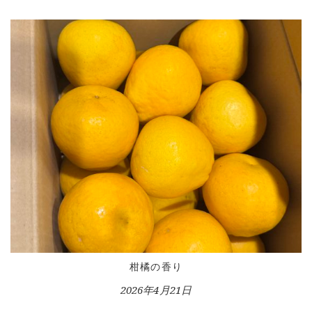
HOME
INFORMATION
VOICE GALLERY
WORKS
柑橘の香り
BLOG
2026年4月21日
LESSON