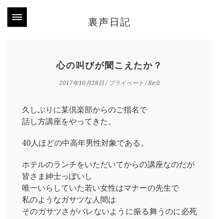
裏声日記
心の叫びが聞こえたか？
2017年10月28日
/
プライベート
/ Re:0
久しぶりに某倶楽部からのご指名で
話し方講座をやってきた。
40人ほどの中高年男性対象である。
ホテルのランチをいただいてからの講座なのだが
皆さま紳士っぽいし
唯一いらしていた若い女性はマナーの先生で
私のようなガサツな人間は
そのガサツさがバレないように振る舞うのに必死