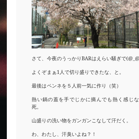
さて、今夜のうっかりBARはえらい騒ぎで(@_@
よくぞまぁ1人で切り盛りできたな、と。
最後はペンネを５人前一気に作り（笑）
熱い鍋の蓋を手でじかに摘んでも熱く感じ
死。
山盛りの洗い物をガンガンこなして汗だく。
わ、わたし、汗臭いよね？！