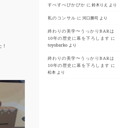
すべすべぴかぴか
に
鈴木りえ
より
私のコンサル
に
河口勝司
より
終わりの美学〜うっかりBARは
10年の歴史に幕を下ろします
に
toyobarko
より
た！
終わりの美学〜うっかりBARは
10年の歴史に幕を下ろします
に
松本
より