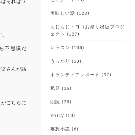
れはそれは立
美味しい話 (128)
もじもじトヨコお祭り出版プロジ
ェクト (127)
だ。
レッスン (106)
ら不思議だ
うっかり (53)
お婆さんが話
ボランティアレポート (37)
私見 (36)
朗読 (26)
んがこちらに
Voicy (10)
妄想小説 (6)