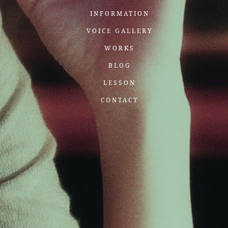
INFORMATION
VOICE GALLERY
WORKS
BLOG
LESSON
CONTACT