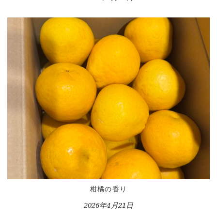
HOME
INFORMATION
VOICE GALLERY
WORKS
柑橘の香り
BLOG
2026年4月21日
LESSON