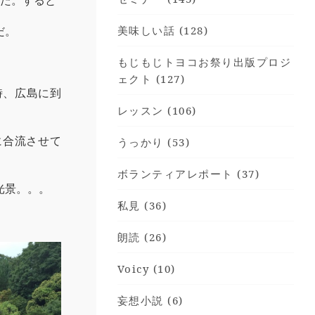
った。すると
だ。
美味しい話 (128)
もじもじトヨコお祭り出版プロジ
ェクト (127)
時、広島に到
レッスン (106)
に合流させて
うっかり (53)
ボランティアレポート (37)
光景。。。
私見 (36)
朗読 (26)
Voicy (10)
妄想小説 (6)