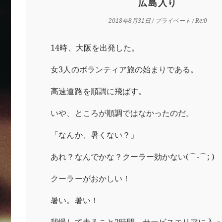
広島入り
2018年8月31日
/
プライベート
/ Re:0
14時、大阪を出発した。
女3人のボランティア旅の始まりである。
高速道路を順調に飛ばす。
いや、ところが順調ではなかったのだ。
「なんか、暑くない？」
あれ？なんでかな？クーラー効かない(⌒-⌒; )
クーラーがおかしい！
暑い。暑い！