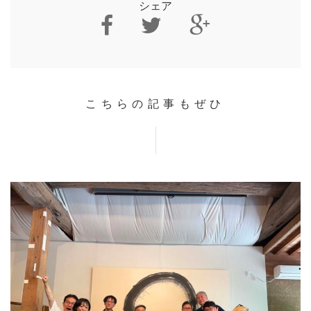
シェア
こちらの記事もぜひ
HOME
INFORMATION
VOICE GALLERY
WORKS
BLOG
LESSON
CONTACT