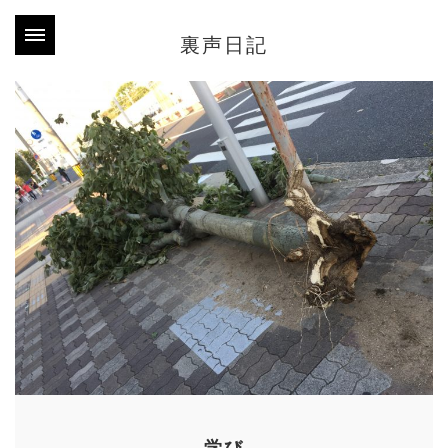
裏声日記
学び