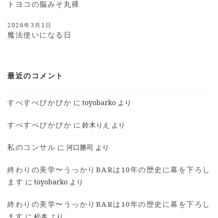
トヨコの脳みそ丸裸
2026年3月1日
魔法使いになる日
最近のコメント
すべすべぴかぴか
に
toyobarko
より
すべすべぴかぴか
に
鈴木りえ
より
私のコンサル
に
河口勝司
より
終わりの美学〜うっかりBARは10年の歴史に幕を下ろし
ます
に
toyobarko
より
終わりの美学〜うっかりBARは10年の歴史に幕を下ろし
ます
に
松本
より