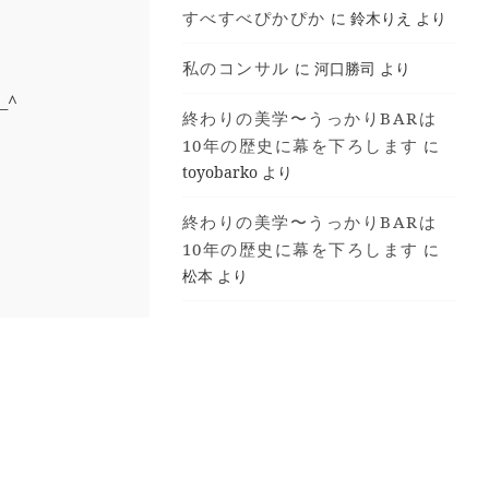
すべすべぴかぴか
に
鈴木りえ
より
私のコンサル
に
河口勝司
より
_^
終わりの美学〜うっかりBARは
10年の歴史に幕を下ろします
に
toyobarko
より
終わりの美学〜うっかりBARは
10年の歴史に幕を下ろします
に
松本
より