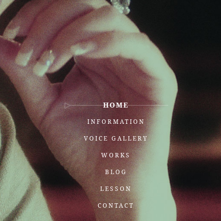
HOME
INFORMATION
VOICE GALLERY
WORKS
BLOG
LESSON
CONTACT