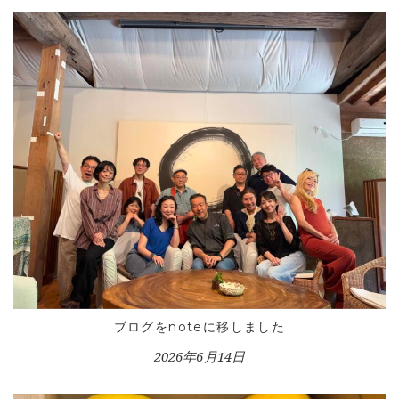
HOME
INFORMATION
VOICE GALLERY
WORKS
BLOG
LESSON
CONTACT
ブログをnoteに移しました
2026年6月14日