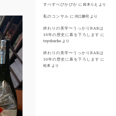
すべすべぴかぴか
に
鈴木りえ
より
私のコンサル
に
河口勝司
より
終わりの美学〜うっかりBARは
10年の歴史に幕を下ろします
に
toyobarko
より
終わりの美学〜うっかりBARは
10年の歴史に幕を下ろします
に
松本
より