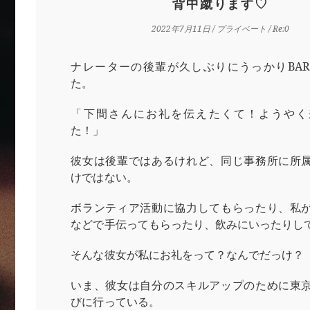
背中蹴ります♡
2022年7月11日
/
プライベート
/ Re:0
ナレーターの後輩が久しぶりにうっかりBA
た。
「下間さんにお礼を伝えたくて！ようやく
た！」
彼女は後輩ではあるけれど、同じ事務所に所
けではない。
ボランティア活動に協力してもらったり、私
などで手伝ってもらったり、飲みにいったりし
そんな彼女が私にお礼をって？なんでだっけ？
いま、彼女は自分のスキルアップのために東
びに行っている。