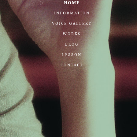
HOME
INFORMATION
VOICE GALLERY
WORKS
BLOG
LESSON
CONTACT