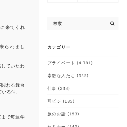
Rに来てくれ
来られまし
カテゴリー
プライベート (4,781)
属していたわ
素敵な人たち (355)
が関わる舞台
仕事 (333)
ている仲。
耳ビジ (185)
旅のお話 (153)
京まで毎週学
セミナー (143)