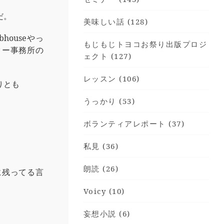
だ。
美味しい話 (128)
houseやっ
もじもじトヨコお祭り出版プロジ
ター事務所の
ェクト (127)
レッスン (106)
りとも
うっかり (53)
ボランティアレポート (37)
私見 (36)
朗読 (26)
に残ってる言
Voicy (10)
妄想小説 (6)