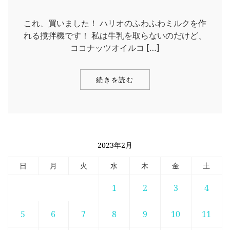
これ、買いました！ ハリオのふわふわミルクを作
れる撹拌機です！ 私は牛乳を取らないのだけど、
ココナッツオイルコ […]
続きを読む
2023年2月
日
月
火
水
木
金
土
1
2
3
4
5
6
7
8
9
10
11