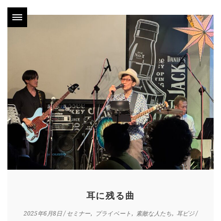
耳に残る曲
2025年6月8日
/
セミナー
プライベート
素敵な人たち
耳ビジ
/