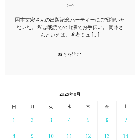
Re:0
岡本文宏さんの出版記念パーティーにご招待いた
だいた。 私は朗読での出演でお手伝い。 岡本さ
んといえば、著者ミュ […]
続きを読む
2025年6月
日
月
火
水
木
金
土
1
2
3
4
5
6
7
8
9
10
11
12
13
14