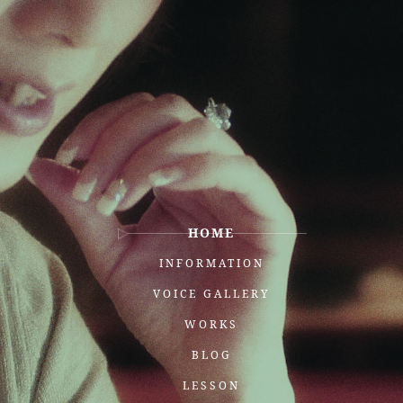
HOME
INFORMATION
VOICE GALLERY
WORKS
BLOG
LESSON