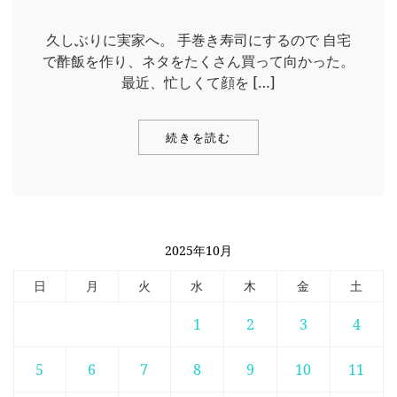
久しぶりに実家へ。 手巻き寿司にするので 自宅
で酢飯を作り、ネタをたくさん買って向かった。
最近、忙しくて顔を […]
続きを読む
2025年10月
日
月
火
水
木
金
土
1
2
3
4
5
6
7
8
9
10
11