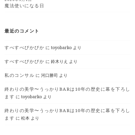
魔法使いになる日
最近のコメント
すべすべぴかぴか
に
toyobarko
より
すべすべぴかぴか
に
鈴木りえ
より
私のコンサル
に
河口勝司
より
終わりの美学〜うっかりBARは10年の歴史に幕を下ろし
ます
に
toyobarko
より
終わりの美学〜うっかりBARは10年の歴史に幕を下ろし
ます
に
松本
より
T © 2018 TOYOKO SHIMOTSUMA ALL RIGHTS
RESERVED.