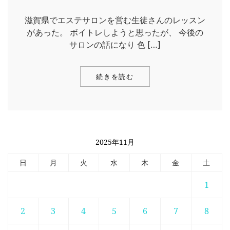
滋賀県でエステサロンを営む生徒さんのレッスン
があった。 ボイトレしようと思ったが、 今後の
サロンの話になり 色 […]
続きを読む
2025年11月
日
月
火
水
木
金
土
1
2
3
4
5
6
7
8