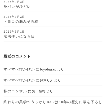
2026年3月3日
身バレがひどい
2026年3月2日
トヨコの脳みそ丸裸
2026年3月1日
魔法使いになる日
最近のコメント
すべすべぴかぴか
に
toyobarko
より
すべすべぴかぴか
に
鈴木りえ
より
私のコンサル
に
河口勝司
より
終わりの美学〜うっかりBARは10年の歴史に幕を下ろし