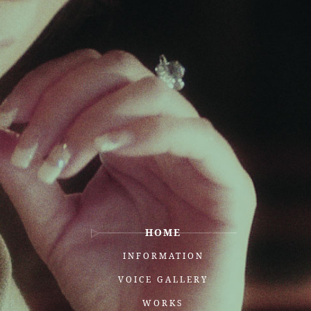
HOME
INFORMATION
VOICE GALLERY
WORKS