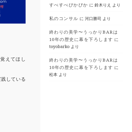
すべすべぴかぴか
に
鈴木りえ
より
私のコンサル
に
河口勝司
より
終わりの美学〜うっかりBARは
10年の歴史に幕を下ろします
に
toyobarko
より
ひ覚えてほし
終わりの美学〜うっかりBARは
10年の歴史に幕を下ろします
に
松本
より
実践している