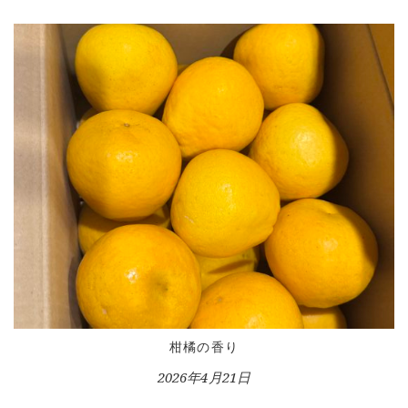
HOME
INFORMATION
VOICE GALLERY
WORKS
BLOG
LESSON
CONTACT
柑橘の香り
2026年4月21日