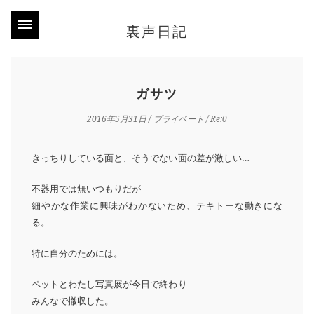
裏声日記
ガサツ
2016年5月31日
/
プライベート
/ Re:0
きっちりしている面と、そうでない面の差が激しい…
不器用では無いつもりだが
細やかな作業に興味がわかないため、テキトーな動きにな
る。
特に自分のためには。
ペットとわたし写真展が今日で終わり
みんなで撤収した。