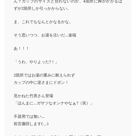
ん？カップのサイズと合わないのか、
4箇所に脚がかかるは
ずが2箇所しか引っかからない。
ま、これでもなんとかなるかな。
そう思いつつ、お湯を注いだ…途端
あ！！！
「うわ、やりよった?！」
2箇所ではお湯の重みに耐えられず
カップの中に逆さまにドボン！
見かねた竹房さん登場
「ほんまに…ガサツなオンナやなぁ?（笑）」
不器用では無い…
前言撤回します(-_-)