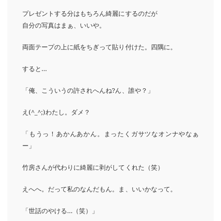
プレゼントする分はもちろん綺麗にするのだが
自分の写真はまぁ、いいや。
両面テープの上に紙をちぎって貼り付けた。四隅に。
すると…
「俺、こういうの許されへんね?ん、誰や？」
え(^_^;)わたし。ダメ？
「もうっ！あかんあかん。まったくガサツなオンナやなぁ
ー」
竹房さんが代わりに綺麗に剥がしてくれた（笑）
えへへ。だって私のなんだもん。ま、いいかなって。
「世話のやける…（笑）」