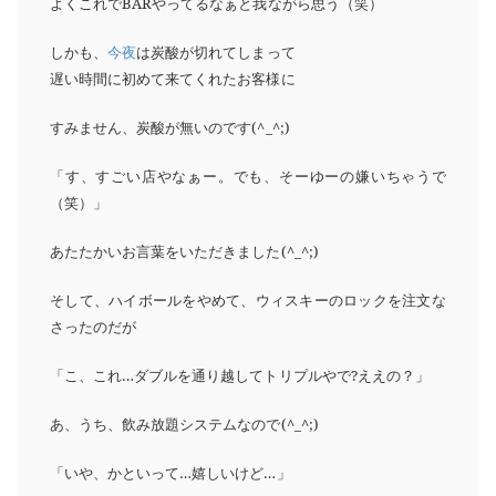
よくこれでBARやってるなぁと我ながら思う（笑）
しかも、
今夜
は炭酸が切れてしまって
遅い時間に初めて来てくれたお客様に
すみません、炭酸が無いのです(^_^;)
「す、すごい店やなぁー。でも、そーゆーの嫌いちゃうで
（笑）」
あたたかいお言葉をいただきました(^_^;)
そして、ハイボールをやめて、
ウィスキーのロックを注文な
さったのだが
「こ、これ…ダブルを通り越してトリプルやで?ええの？」
あ、うち、飲み放題システムなので(^_^;)
「いや、かといって…嬉しいけど…」