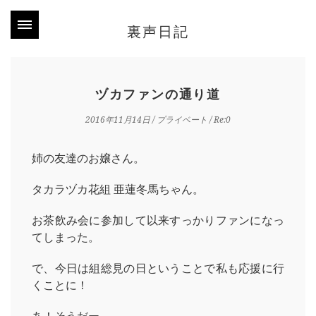
裏声日記
ヅカファンの通り道
2016年11月14日
/
プライベート
/ Re:0
姉の友達のお嬢さん。
タカラヅカ花組 亜蓮冬馬ちゃん。
お茶飲み会に参加して以来すっかりファンになっ
てしまった。
で、今日は組総見の日ということで私も応援に行
くことに！