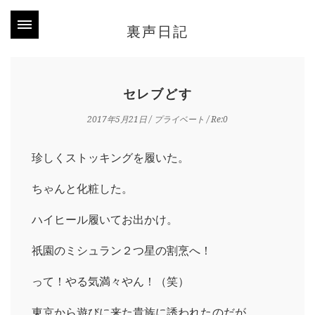
裏声日記
セレブどす
2017年5月21日
/
プライベート
/ Re:0
珍しくストッキングを履いた。
ちゃんと化粧した。
ハイヒール履いてお出かけ。
祇園のミシュラン２つ星の割烹へ！
って！やる気満々やん！（笑）
東京から遊びに来た貴族に誘われたのだが