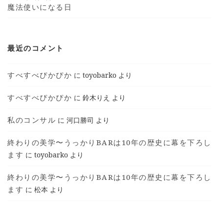
魔法使いになる日
最近のコメント
すべすべぴかぴか
に
toyobarko
より
すべすべぴかぴか
に
鈴木りえ
より
私のコンサル
に
河口勝司
より
終わりの美学〜うっかりBARは10年の歴史に幕を下ろし
ます
に
toyobarko
より
終わりの美学〜うっかりBARは10年の歴史に幕を下ろし
ます
に
松本
より
T © 2018 TOYOKO SHIMOTSUMA ALL RIGHTS
RESERVED.